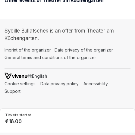
Other events of Theater am Küchengarten
Sybille Bullatschek is an offer from Theater am
Küchengarten.
Imprint of the organizer
(opens in a new tab)
Data privacy of the organizer
(opens in 
General terms and conditions of the organizer
(opens in a new ta
SWITCH LANGUAGE
Cookie settings
(opens in a new tab)
Data privacy policy
(opens in a new tab)
Accessibility
(opens in a n
Support
(opens in a new tab)
Tickets start at
€16.00